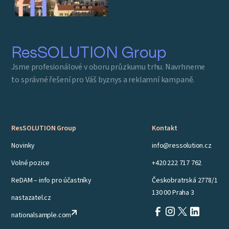
ResSOLUTION Group
Jsme profesionálové v oboru průzkumu trhu. Navrhneme
to správné řešení pro Váš byznys a reklamní kampaně.
ResSOLUTION Group
Kontakt
Novinky
info@ressolution.cz
Volné pozice
+420 222 717 762
ReDAM – info pro účastníky
Českobratrská 2778/1
130 00 Praha 3
nastazatel.cz
nationalsample.com