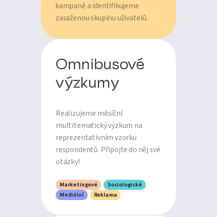
kampaně a identifikujeme
zasaženou skupinu uživatelů.
Omnibusové
výzkumy
Realizujeme měsíční
multitematický výzkum na
reprezentativním vzorku
respondentů. Připojte do něj své
otázky!
Marketingové
Sociologické
Mediální
Reklama