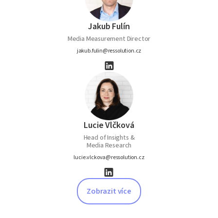
Jakub Fulín
Media Measurement Director
jakub.fulin@ressolution.cz
Lucie Vlčková
Head of Insights &
Media Research
lucie.vlckova@ressolution.cz
Zobrazit více