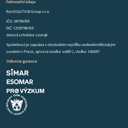
Fakturační údaje
ResSOLUTION Group s.r.o.
IČO: 09796789
DIČ: CZ09796789
datová schránka: zzixrq6
Společnost je zapsána v obchodním rejstříku vedeném Městským
soudem v Praze, spisová značka: oddíl C, vložka: 342697.
Odborná garance