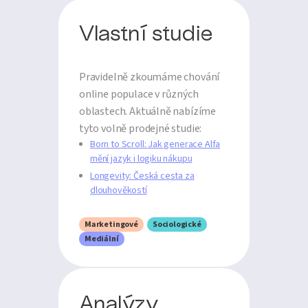
Vlastní studie
Pravidelně zkoumáme chování
online populace v různých
oblastech. Aktuálně nabízíme
tyto volně prodejné studie:
Born to Scroll: Jak generace Alfa
mění jazyk i logiku nákupu
Longevity: Česká cesta za
dlouhověkostí
Marketingové
Sociologické
Mediální
Analýzy