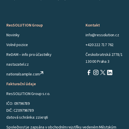
ResSOLUTION Group
Kontakt
Novinky
info@ressolution.cz
Volné pozice
+420 222 717 762
ReDAM – info pro účastníky
Českobratrská 2778/1
130 00 Praha 3
nastazatel.cz
nationalsample.com
Fakturační údaje
ResSOLUTION Group s.r.o.
IČO: 09796789
DIČ: CZ09796789
datová schránka: zzixrq6
Společnost je zapsána v obchodním rejstříku vedeném Městským