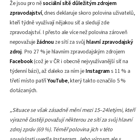
Že jsou pro ně
sociální sítě
důležitým zdrojem
zpravodajství
, dnes deklaruje skoro polovina uživatelů,
kteří týdně využívají nějakou síť a sledují zde
zpravodajství. I přesto ale více než polovina zároveň
nepovažuje
žádnou
ze sítí za svůj
hlavní zpravodajský
zdroj
. Pro 27 % je hlavním zpravodajským zdrojem
Facebook
(což je v ČR i obecně nejvyužívanější síť na
týdenní bázi), až daleko za ním je
Instagram
s 11 % a
třetí místo patří
YouTube
, který takto označilo 5 %
dotázaných.
„Situace se však zásadně mění mezi 15–24letými, kteří
výrazně častěji považují některou ze sítí za svůj hlavní
zdroj zpráv (69 %). Téměř polovina jich v této
souvislosti uvedla Instagram. Jeho význam ale s