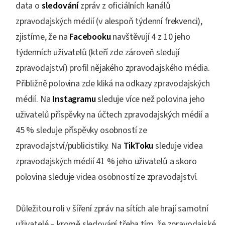
data o
sledování
zpráv z oficiálních kanálů
zpravodajských médií (v alespoň týdenní frekvenci),
zjistíme, že na
Facebooku
navštěvují 4 z 10 jeho
týdenních uživatelů (kteří zde zároveň sledují
zpravodajství) profil nějakého zpravodajského média.
Přibližně polovina zde kliká na odkazy zpravodajských
médií. Na
Instagramu
sleduje více než polovina jeho
uživatelů příspěvky na účtech zpravodajských médií a
45 % sleduje příspěvky osobností ze
zpravodajství/publicistiky. Na
TikToku
sleduje videa
zpravodajských médií 41 % jeho uživatelů a skoro
polovina sleduje videa osobností ze zpravodajství.
Důležitou roli v šíření zpráv na sítích ale hrají samotní
uživatelé – kromě sledování třeba tím, že zpravodajské