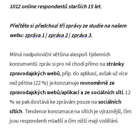
1012 online respondentů starších 15 let.
Přečtěte si předchozí tři zprávy ze studie na našem
webu:
zpráva 1
|
zpráva 2
|
zpráva 3
.
Mírná nadpoloviční většina alespoň týdenních
konzumentů zpráv si pro ně chodí přímo na
stránky
zpravodajských webů
, příp. do aplikací, avšak už více
než pětina (22 %) je konzumuje
rovnoměrně ze
zpravodajských webů/aplikací a ze sociálních sítí.
12
% se pak dostává ke zprávám pouze na
sociálních
sítích
. Tendence konzumace na sítích je výraznější, čím
jsou respondenti mladší a čím nižší mají vzdělání.