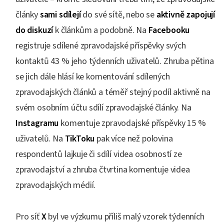
články
sami sdílejí
do své sítě, nebo se
aktivně zapojují
do diskuzí
k článkům a podobně. Na
Facebooku
registruje sdílené zpravodajské příspěvky svých
kontaktů 43 % jeho týdenních uživatelů. Zhruba pětina
se jich dále hlásí ke komentování sdílených
zpravodajských článků a téměř stejný podíl aktivně na
svém osobním účtu sdílí zpravodajské články. Na
Instagramu
komentuje zpravodajské příspěvky 15 %
uživatelů. Na
TikToku
pak více než polovina
respondentů lajkuje či sdílí videa osobností ze
zpravodajství a zhruba čtvrtina komentuje videa
zpravodajských médií.
Pro síť
X
byl ve výzkumu příliš malý vzorek týdenních