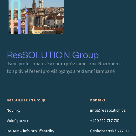
ResSOLUTION Group
Jsme profesionálové v oboru průzkumu trhu. Navrhneme
to správné řešení pro Váš byznys a reklamní kampaně.
ResSOLUTION Group
Kontakt
Novinky
info@ressolution.cz
Volné pozice
+420 222 717 762
ReDAM – info pro účastníky
Českobratrská 2778/1