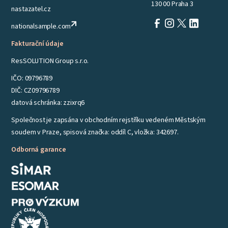
130 00 Praha 3
nastazatel.cz
nationalsample.com
Fakturační údaje
ResSOLUTION Group s.r.o.
IČO: 09796789
DIČ: CZ09796789
datová schránka: zzixrq6
Společnost je zapsána v obchodním rejstříku vedeném Městským
soudem v Praze, spisová značka: oddíl C, vložka: 342697.
Odborná garance