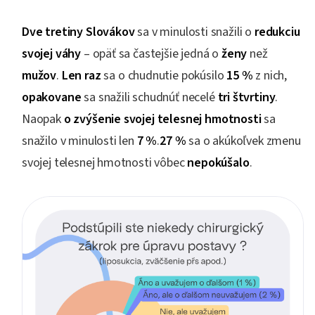
Dve tretiny Slovákov
sa v minulosti snažili o
redukciu
svojej váhy
– opäť sa častejšie jedná o
ženy
než
mužov
.
Len raz
sa o chudnutie pokúsilo
15 %
z nich,
opakovane
sa snažili schudnúť necelé
tri štvrtiny
.
Naopak
o zvýšenie svojej telesnej hmotnosti
sa
snažilo v minulosti len
7 %
.
27 %
sa o akúkoľvek zmenu
svojej telesnej hmotnosti vôbec
nepokúšalo
.