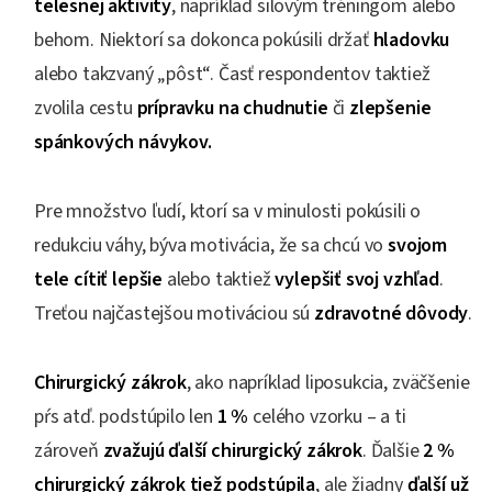
telesnej aktivity
, napríklad silovým tréningom alebo
behom. Niektorí sa dokonca pokúsili držať
hladovku
alebo takzvaný „pôst“. Časť respondentov taktiež
zvolila cestu
prípravku na chudnutie
či
zlepšenie
spánkových návykov.
Pre množstvo ľudí, ktorí sa v minulosti pokúsili o
redukciu váhy, býva motivácia, že sa chcú vo
svojom
tele cítiť lepšie
alebo taktiež
vylepšiť svoj vzhľad
.
Treťou najčastejšou motiváciou sú
zdravotné dôvody
.
Chirurgický zákrok
, ako napríklad liposukcia, zväčšenie
pŕs atď. podstúpilo len
1 %
celého vzorku – a ti
zároveň
zvažujú ďalší chirurgický zákrok
. Ďalšie
2 %
chirurgický zákrok tiež podstúpila
, ale žiadny
ďalší už