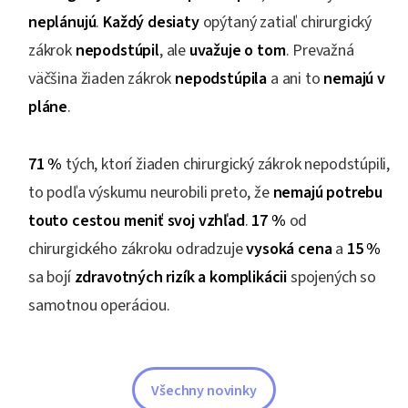
neplánujú
.
Každý desiaty
opýtaný zatiaľ chirurgický
zákrok
nepodstúpil
, ale
uvažuje o tom
. Prevažná
väčšina žiaden zákrok
nepodstúpila
a ani to
nemajú v
pláne
.
71 %
tých, ktorí žiaden chirurgický zákrok nepodstúpili,
to podľa výskumu neurobili preto, že
nemajú potrebu
touto cestou meniť svoj vzhľad
.
17 %
od
chirurgického zákroku odradzuje
vysoká cena
a
15 %
sa bojí
zdravotných rizík a komplikácii
spojených so
samotnou operáciou.
Všechny novinky