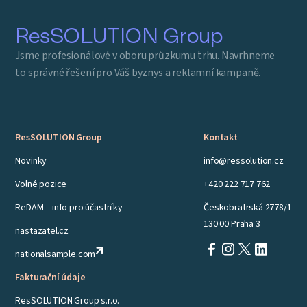
ResSOLUTION Group
Jsme profesionálové v oboru průzkumu trhu. Navrhneme
to správné řešení pro Váš byznys a reklamní kampaně.
ResSOLUTION Group
Kontakt
Novinky
info@ressolution.cz
Volné pozice
+420 222 717 762
ReDAM – info pro účastníky
Českobratrská 2778/1
130 00 Praha 3
nastazatel.cz
nationalsample.com
Fakturační údaje
ResSOLUTION Group s.r.o.