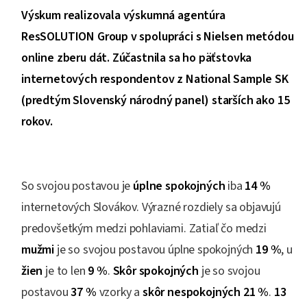
Výskum realizovala výskumná agentúra
ResSOLUTION Group v spolupráci s Nielsen metódou
online zberu dát. Zúčastnila sa ho päťstovka
internetových respondentov z National Sample SK
(predtým Slovenský národný panel) starších ako 15
rokov.
So svojou postavou je
úplne spokojných
iba
14 %
internetových Slovákov. Výrazné rozdiely sa objavujú
predovšetkým medzi pohlaviami. Zatiaľ čo medzi
mužmi
je so svojou postavou úplne spokojných
19 %
, u
žien
je to len
9 %
.
Skôr spokojných
je so svojou
postavou
37 %
vzorky a
skôr nespokojných 21 %
.
13