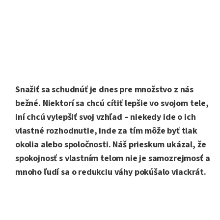
Snažiť sa schudnúť je dnes pre množstvo z nás
bežné. Niektorí sa chcú cítiť lepšie vo svojom tele,
iní chcú vylepšiť svoj vzhľad – niekedy ide o ich
vlastné rozhodnutie, inde za tím môže byť tlak
okolia alebo spoločnosti. Náš prieskum ukázal, že
spokojnosť s vlastním telom nie je samozrejmosť a
mnoho ľudí sa o redukciu váhy pokúšalo viackrát.