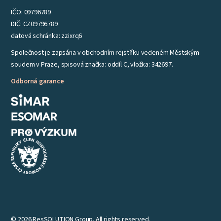
IČO: 09796789
DIČ: CZ09796789
datová schránka: zzixrq6
Společnost je zapsána v obchodním rejstříku vedeném Městským
soudem v Praze, spisová značka: oddíl C, vložka: 342697.
Odborná garance
© 2026 ResSOLUTION Group. All rights reserved.