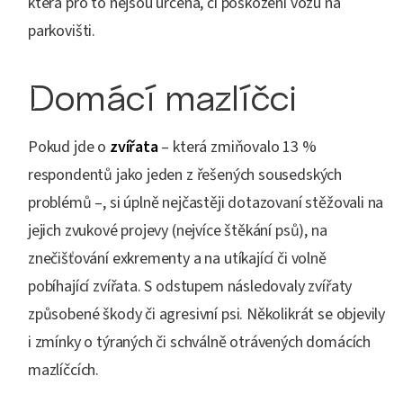
která pro to nejsou určena, či poškození vozu na
parkovišti.
Domácí mazlíčci
Pokud jde o
zvířata
– která zmiňovalo 13 %
respondentů jako jeden z řešených sousedských
problémů –, si úplně nejčastěji dotazovaní stěžovali na
jejich zvukové projevy (nejvíce štěkání psů), na
znečišťování exkrementy a na utíkající či volně
pobíhající zvířata. S odstupem následovaly zvířaty
způsobené škody či agresivní psi. Několikrát se objevily
i zmínky o týraných či schválně otrávených domácích
mazlíčcích.