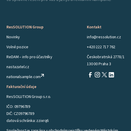
ResSOLUTION Group
Kontakt
Novinky
info@ressolution.cz
Volné pozice
+420 222 717 762
ReDAM – info pro účastníky
Českobratrská 2778/1
130 00 Praha 3
nastazatel.cz
nationalsample.com
Fakturační údaje
ResSOLUTION Group s.r.o.
IČO: 09796789
DIČ: CZ09796789
datová schránka: zzixrq6
Společnost je zapsána v obchodním rejstříku vedeném Městským