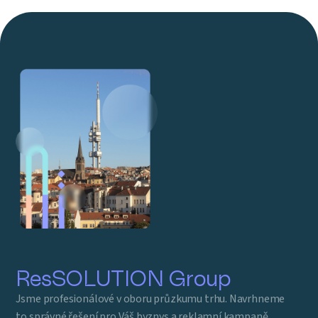
ResSOLUTION Group
Jsme profesionálové v oboru průzkumu trhu. Navrhneme
to správné řešení pro Váš byznys a reklamní kampaně.