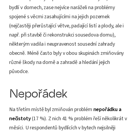
bydlí v domech, zase nejvíce naráželi na problémy
spojené s věcmi zasahujícími na jejich pozemek
(nejčastěji přerůstající větve, padající listí a plody, ale i
např. při stavbě či rekonstrukci sousedova domu),
některým vadila i neupravenost sousední zahrady
obecně. Méně často byly v obou skupinách zmiňovány
různé škody na domě a zahradě a hledání jejich
původce.
Nepořádek
Na třetím místě byl zmiňován problém
nepořádku a
nečistoty
(17 %). Z nich 41 % problém řeší několikrát v
měsíci. U respondentů bydlících v bytech nejsilněji