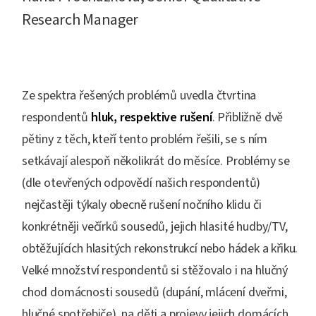
Research Manager
Ze spektra řešených problémů uvedla čtvrtina
respondentů
hluk, respektive rušení
. Přibližně dvě
pětiny z těch, kteří tento problém řešili, se s ním
setkávají alespoň několikrát do měsíce. Problémy se
(dle otevřených odpovědí našich respondentů)
nejčastěji týkaly obecně rušení nočního klidu či
konkrétněji večírků sousedů, jejich hlasité hudby/TV,
obtěžujících hlasitých rekonstrukcí nebo hádek a křiku.
Velké množství respondentů si stěžovalo i na hlučný
chod domácnosti sousedů (dupání, mlácení dveřmi,
hlučné spotřebiče), na děti a projevy jejich domácích