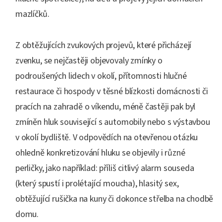
mazlíčků.
Z obtěžujících zvukových projevů, které přicházejí
zvenku, se nejčastěji objevovaly zmínky o
podroušených lidech v okolí, přítomnosti hlučné
restaurace či hospody v těsné blízkosti domácnosti či
pracích na zahradě o víkendu, méně častěji pak byl
zmíněn hluk související s automobily nebo s výstavbou
v okolí bydliště. V odpovědích na otevřenou otázku
ohledně konkretizování hluku se objevily i různé
perličky, jako například: příliš citlivý alarm souseda
(který spustí i prolétající moucha), hlasitý sex,
obtěžující rušička na kuny či dokonce střelba na chodbě
domu.