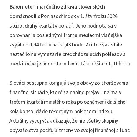
Barometer finančného zdravia slovenských
domácností oPeniazochindex v 1. štvrťroku 2026
stúpol druhý kvartál v poradí. Jeho hodnota sa v
porovnaní s poslednými troma mesiacmi vlaňajška
zvýšila o 0,94 bodu na 51,43 bodu. Ani to však stále
nestačilo na vymazanie predchádzajúcich poklesov a
medziročne je hodnota indexu stále nižšia o 1,01 bodu.
Slováci postupne korigujú svoje obavy zo zhoršovania
finančnej situácie, ktoré sa naplno prejavili najmä v
treťom kvartáli minulého roka po oznámení ďalšieho
kola konsolidácie rekordným poklesom indexu.
Aktuálny vývoj však ukazuje, že nie všetky skupiny
obyvateľstva pociťujú zmeny vo svojej finančnej situácii