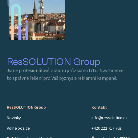
ResSOLUTION Group
Jsme profesionálové v oboru průzkumu trhu. Navrhneme
to správné řešení pro Váš byznys a reklamní kampaně.
ResSOLUTION Group
Kontakt
Novinky
info@ressolution.cz
Volné pozice
+420 222 717 762