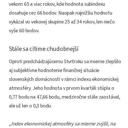
vekom 65 a viac rokov, kde hodnota subindexu
dosahuje cez 66 bodov. Naopak najnižšiu hodnotu
vykázal vo vekovej skupine 25 až 34 rokov, len niečo
vyše 60 bodov.
Stále sa cítime chudobnejší
Oproti predchádzajúcemu štvrťroku sa mierne zlepšilo
aj subjektívne hodnotenie finančnej situácie
slovenských domácností v rámci indexu ekonomickej
atmosféry. Jeho hodnota v prvom kvartáli stúpla o
0,77 bodu na 47,66 bodu, medziročne stále zaostával,
ale už len o 0,3 bodu.
„Index ekonomickej atmosféry sa mierne zvýšil, na