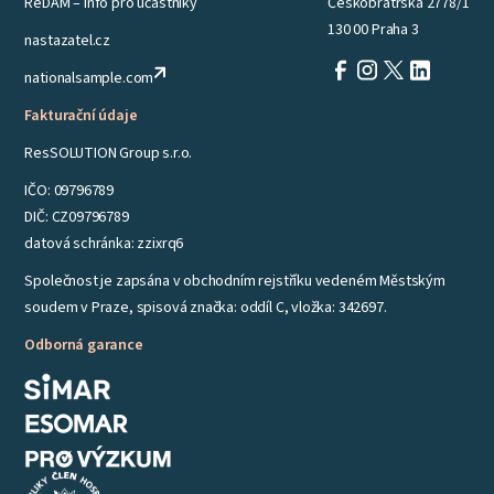
ReDAM – info pro účastníky
Českobratrská 2778/1
130 00 Praha 3
nastazatel.cz
nationalsample.com
Fakturační údaje
ResSOLUTION Group s.r.o.
IČO: 09796789
DIČ: CZ09796789
datová schránka: zzixrq6
Společnost je zapsána v obchodním rejstříku vedeném Městským
soudem v Praze, spisová značka: oddíl C, vložka: 342697.
Odborná garance