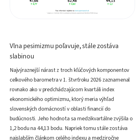
Vlna pesimizmu poľavuje, stále zostáva
slabinou
Najvýraznejší nárast z troch kľúčových komponentov
celkového barometra v 1. štvrťroku 2026 zaznamenal
rovnako ako v predchádzajúcom kvartáli index
ekonomického optimizmu, ktorý meria výhľad
slovenských domácností v oblasti financií do
budúcnosti. Jeho hodnota sa medzikvartálne zvýšila o
1,2 bodu na 44,13 bodu. Napriek tomu stále zostáva
najslabším článkom celého indexu a medziročne