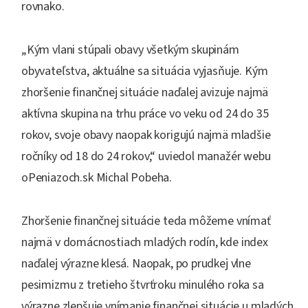
rovnako.
„Kým vlani stúpali obavy všetkým skupinám
obyvateľstva, aktuálne sa situácia vyjasňuje. Kým
zhoršenie finančnej situácie naďalej avizuje najmä
aktívna skupina na trhu práce vo veku od 24 do 35
rokov, svoje obavy naopak korigujú najmä mladšie
ročníky od 18 do 24 rokov,“ uviedol manažér webu
oPeniazoch.sk Michal Pobeha.
Zhoršenie finančnej situácie teda môžeme vnímať
najmä v domácnostiach mladých rodín, kde index
naďalej výrazne klesá. Naopak, po prudkej vlne
pesimizmu z tretieho štvrťroku minulého roka sa
výrazne zlepšuje vnímanie finančnej situácie u mladých