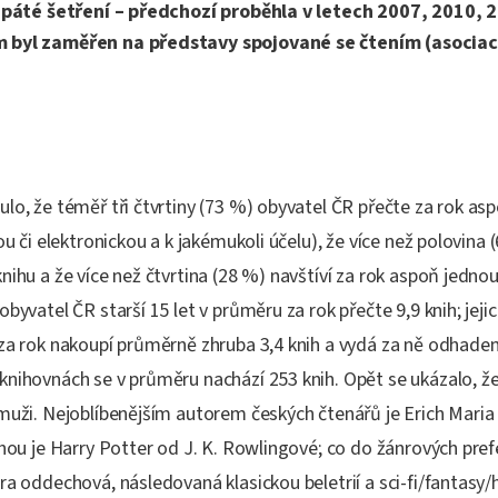
o páté šetření – předchozí proběhla v letech 2007, 2010, 
 byl zaměřen na představy spojované se čtením (asociac
lo, že téměř tři čtvrtiny (73 %) obyvatel ČR přečte za rok as
nou či elektronickou a k jakémukoli účelu), že více než polovina
nihu a že více než čtvrtina (28 %) navštíví za rok aspoň jedno
byvatel ČR starší 15 let v průměru za rok přečte 9,9 knih; jeji
 za rok nakoupí průměrně zhruba 3,4 knih a vydá za ně odhadem
knihovnách se v průměru nachází 253 knih. Opět se ukázalo, ž
 muži. Nejoblíbenějším autorem českých čtenářů je Erich Mari
ihou je Harry Potter od J. K. Rowlingové; co do žánrových pre
ra oddechová, následovaná klasickou beletrií a sci-fi/fantasy