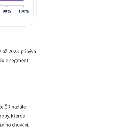
 až 2023: přibývá
iluje segment
 že ČR nadále
ropy, kterou
lního chování,