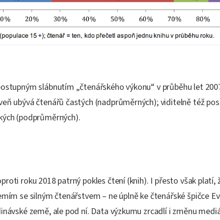
postupným slábnutím „čtenářského výkonu“ v průběhu let 2007
veň ubývá čtenářů častých (nadprůměrných); viditelně též pos
kých (podprůměrných).
y
roti roku 2018 patrný pokles čtení (knih). I přesto však platí,
zemím se silným čtenářstvem – ne úplně ke čtenářské špičce Ev
dinávské země, ale pod ní. Data výzkumu zrcadlí i změnu mediá