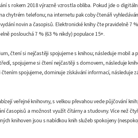
ní s rokem 2018 výrazně vzrostla obliba. Pokud jde o digitální
 na chytrém telefonu; na internetu pak coby čtenáři vyhledáv
í vydání novin a časopisů. Elektronické knihy čte pravidelně 7 %
delně poslouchá 7 % (63 % nikdy) populace 15+.
m, čtení si nejčastěji spojujeme s knihou; následuje mobil a
ředí, spojujeme si čtení nejčastěji s domovem, následuje knih
si čtením spojujeme, dominuje získávání informací, následuje 
abízejí veřejné knihovny, s velkou převahou vede půjčování kni
ní časopisů a možnost využít čítárny a studovny. Více než čtyř
ných knihoven jsou s nabídkou knih služeb spokojeny (nespoko