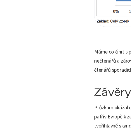
Máme co činit s 
nečtenářů a záro
čtenářů sporadic
Závěr
Průzkum ukázal op
patřív Evropě k 
tvoříhlavně skan