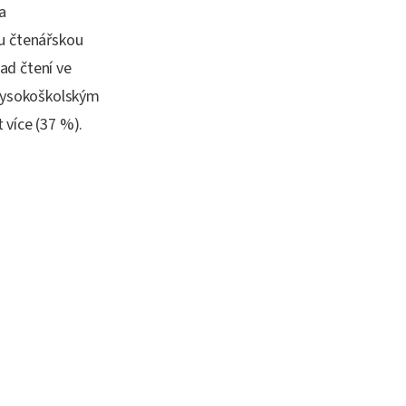
a
ou čtenářskou
ad čtení ve
 vysokoškolským
 více (37 %).