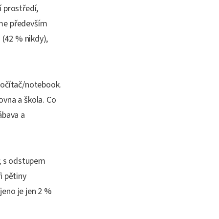
 prostředí,
áme především
 (42 % nikdy),
 počítač/notebook.
ovna a škola. Co
zábava a
h; s odstupem
i pětiny
jeno je jen 2 %