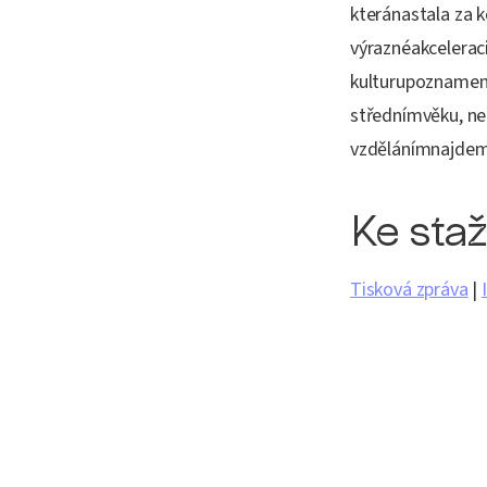
kteránastala za k
výraznéakcelerac
kulturupoznamená
střednímvěku, ne
vzdělánímnajdeme 
Ke sta
Tisková zpráva
|