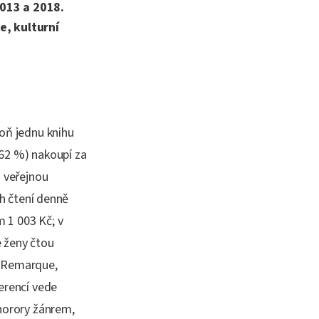
2013 a 2018.
e, kulturní
poň jednu knihu
 (62 %) nakoupí za
u veřejnou
ch čtení denně
 1 003 Kč; v
e ženy čtou
a Remarque,
ferencí vede
/horory žánrem,