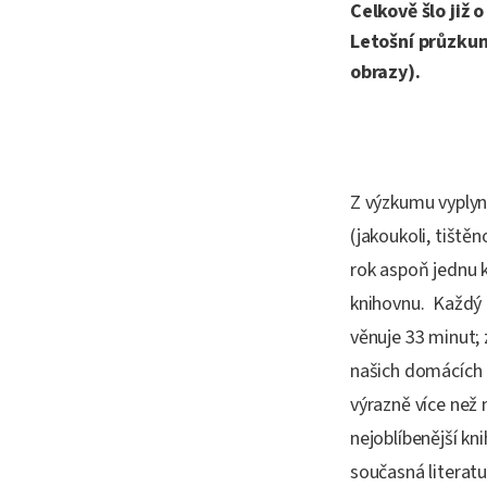
Celkově šlo již 
Letošní průzkum
obrazy).
Z výzkumu vyplynu
(jakoukoli, tiště
rok aspoň jednu k
knihovnu. Každý o
věnuje 33 minut;
našich domácích 
výrazně více než
nejoblíbenější kn
současná literatu