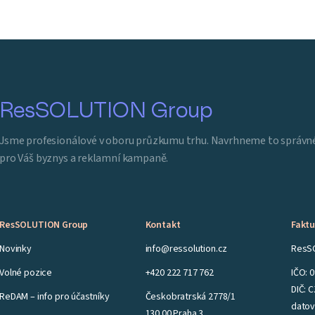
ResSOLUTION Group
Jsme profesionálové v oboru průzkumu trhu. Navrhneme to správné
pro Váš byznys a reklamní kampaně.
ResSOLUTION Group
Kontakt
Faktu
Novinky
info@ressolution.cz
ResSO
Volné pozice
+420 222 717 762
IČO: 
DIČ: 
ReDAM – info pro účastníky
Českobratrská 2778/1
datov
130 00 Praha 3