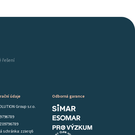
 řešení
rační údaje
Odborná garance
LUTION Group s.r.o.
09796789
CZ09796789
á schránka: zzixrq6