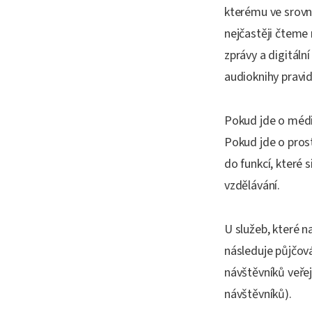
kterému ve srovná
nejčastěji čteme
zprávy a digitáln
audioknihy pravi
Pokud jde o médiu
Pokud jde o prost
do funkcí, které 
vzdělávání.
U služeb, které n
následuje půjčová
návštěvníků veřej
návštěvníků).