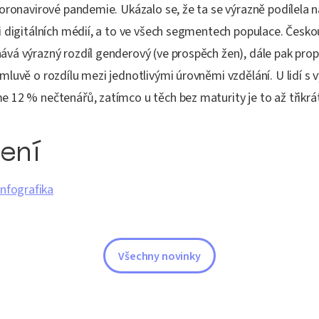
oronavirové pandemie. Ukázalo se, že ta se výrazně podílela n
i digitálních médií, a to ve všech segmentech populace. Česk
vá výrazný rozdíl genderový (ve prospěch žen), dále pak prop
mluvě o rozdílu mezi jednotlivými úrovněmi vzdělání. U lidí s
12 % nečtenářů, zatímco u těch bez maturity je to až třikrát
žení
Infografika
Všechny novinky