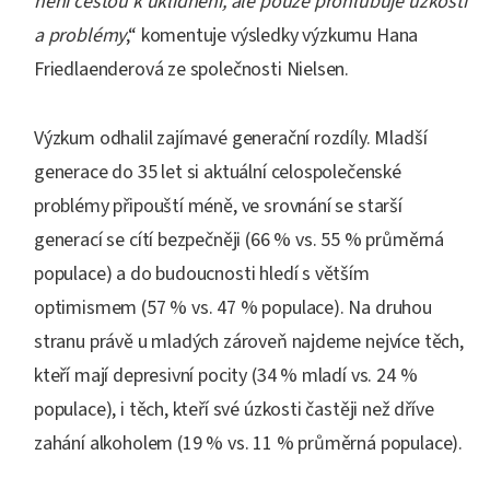
není cestou k uklidnění, ale pouze prohlubuje úzkosti
a problémy
,“ komentuje výsledky výzkumu Hana
Friedlaenderová ze společnosti Nielsen.
Výzkum odhalil zajímavé generační rozdíly. Mladší
generace do 35 let si aktuální celospolečenské
problémy připouští méně, ve srovnání se starší
generací se cítí bezpečněji (66 % vs. 55 % průměrná
populace) a do budoucnosti hledí s větším
optimismem (57 % vs. 47 % populace). Na druhou
stranu právě u mladých zároveň najdeme nejvíce těch,
kteří mají depresivní pocity (34 % mladí vs. 24 %
populace), i těch, kteří své úzkosti častěji než dříve
zahání alkoholem (19 % vs. 11 % průměrná populace).