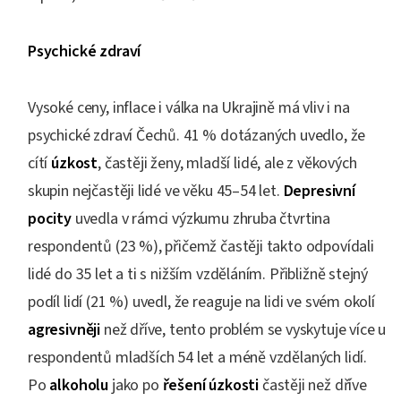
Psychické zdraví
Vysoké ceny, inflace i válka na Ukrajině má vliv i na
psychické zdraví Čechů. 41 % dotázaných uvedlo, že
cítí
úzkost
, častěji ženy, mladší lidé, ale z věkových
skupin nejčastěji lidé ve věku 45–54 let.
Depresivní
pocity
uvedla v rámci výzkumu zhruba čtvrtina
respondentů (23 %), přičemž častěji takto odpovídali
lidé do 35 let a ti s nižším vzděláním. Přibližně stejný
podíl lidí (21 %) uvedl, že reaguje na lidi ve svém okolí
agresivněji
než dříve, tento problém se vyskytuje více u
respondentů mladších 54 let a méně vzdělaných lidí.
Po
alkoholu
jako po
řešení úzkosti
častěji než dříve