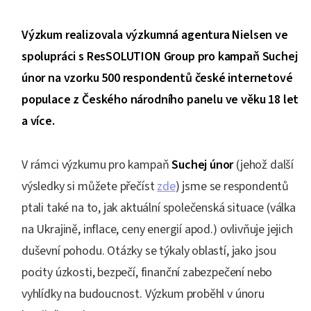
Výzkum realizovala výzkumná agentura Nielsen ve
spolupráci s ResSOLUTION Group pro kampaň Suchej
únor na vzorku 500 respondentů české internetové
populace z Českého národního panelu ve věku 18 let
a více.
V rámci výzkumu pro kampaň
Suchej únor
(jehož další
výsledky si můžete přečíst
zde
) jsme se respondentů
ptali také na to, jak aktuální společenská situace (válka
na Ukrajině, inflace, ceny energií apod.) ovlivňuje jejich
duševní pohodu. Otázky se týkaly oblastí, jako jsou
pocity úzkosti, bezpečí, finanční zabezpečení nebo
vyhlídky na budoucnost. Výzkum proběhl v únoru