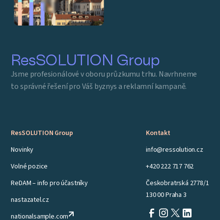
ResSOLUTION Group
Jsme profesionálové v oboru průzkumu trhu. Navrhneme
to správné řešení pro Váš byznys a reklamní kampaně.
ResSOLUTION Group
Kontakt
Novinky
info@ressolution.cz
Volné pozice
+420 222 717 762
ReDAM – info pro účastníky
Českobratrská 2778/1
130 00 Praha 3
nastazatel.cz
nationalsample.com