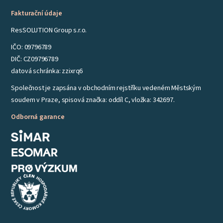
Fakturační údaje
ResSOLUTION Group s.r.o.
IČO: 09796789
DIČ: CZ09796789
datová schránka: zzixrq6
Společnost je zapsána v obchodním rejstříku vedeném Městským
soudem v Praze, spisová značka: oddíl C, vložka: 342697.
Odborná garance