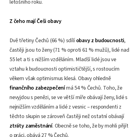
letošního roku.
Z čeho mají Češi obavy
Dvě třetiny Čechů (66 %) sdílí
obavy z budoucnosti
,
častěji jsou to ženy (71 % oproti 61 % mužů), lidé nad
55 let a ti s nižším vzděláním. Mladší lidé jsou ve
vztahu k budoucnosti optimističtější, s rostoucím
věkem však optimismus klesá. Obavy ohledně
finančního zabezpečení
má 54 % Čechů. Toho, že
nevyjdou s penězi, se ve větší míře obávají ženy, lidé s
nejnižším vzděláním a lidé z vesnic – respondenti z
těchto skupin se zároveň častěji než ostatní obávají
ztráty zaměstnání
. Obecně se toho, že by mohli přijít
o práci, obává 27 % Čechů.