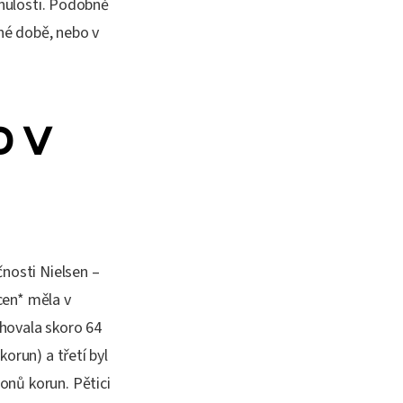
inulosti. Podobně
sné době, nebo v
o v
čnosti Nielsen –
 cen* měla v
hovala skoro 64
orun) a třetí byl
onů korun. Pětici