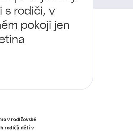
i s rodiči, v
ém pokoji jen
řetina
římo v rodičovské
h rodičů dětí v