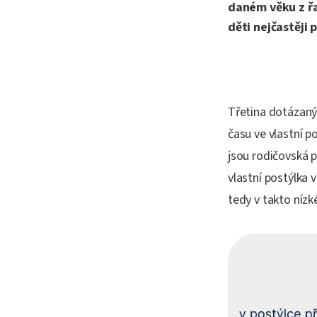
daném věku z řa
děti nejčastěji
Třetina dotázanýc
času ve vlastní p
jsou rodičovská p
vlastní postýlka v
tedy v takto nízk