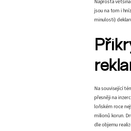
Naprostá většina 
jsou na tom i hní
minulosti) dekla
Přikr
rekl
Na související té
přesněji na inzer
loňském roce nej
milionů korun. Dr
dle objemu reali