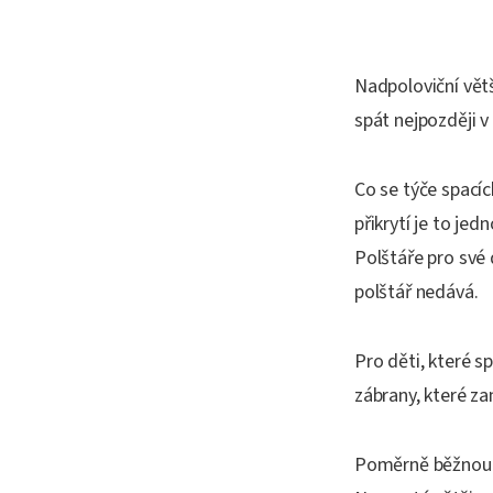
Nadpoloviční větš
spát nejpozději v
Co se týče spacích
přikrytí je to je
Polštáře pro své
polštář nedává.
Pro děti, které s
zábrany, které za
Poměrně běžnou s