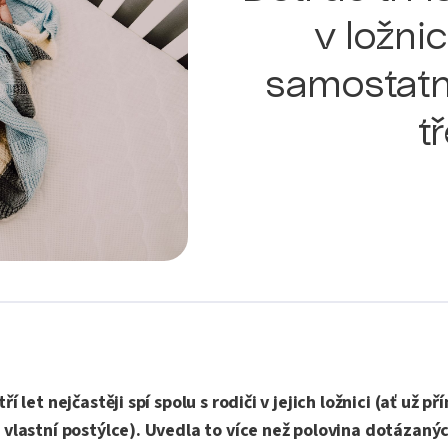
v ložnic
samostatn
t
ří let nejčastěji spí spolu s rodiči v jejich ložnici (ať už p
 vlastní postýlce). Uvedla to více než polovina dotázanýc