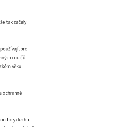
 že tak začaly
 používají, pro
aných rodičů.
ízkém věku
la ochranné
onitory dechu.