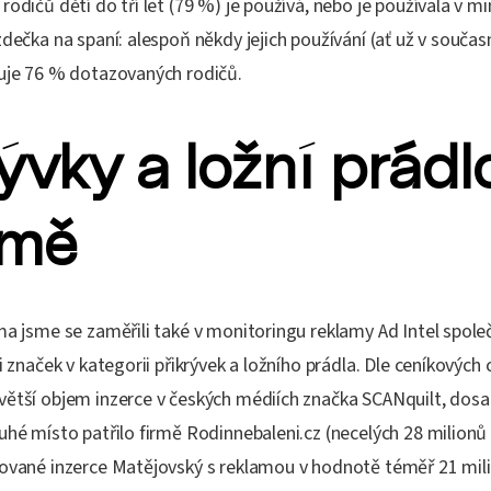
rodičů dětí do tří let (79 %) je používá, nebo je používala v m
zdečka na spaní: alespoň někdy jejich používání (ať už v souča
ruje 76 % dotazovaných rodičů.
ývky a ložní prádl
amě
ma jsme se zaměřili také v monitoringu reklamy Ad Intel spole
ci značek v kategorii přikrývek a ložního prádla. Dle ceníkových
větší objem inzerce v českých médiích značka SCANquilt, dosa
uhé místo patřilo firmě Rodinnebaleni.cz (necelých 28 milionů k
zované inzerce Matějovský s reklamou v hodnotě téměř 21 mili