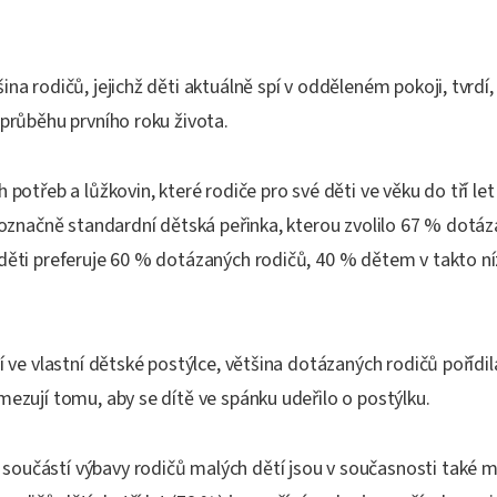
ina rodičů, jejichž děti aktuálně spí v odděleném pokoji, tvrdí,
 průběhu prvního roku života.
 potřeb a lůžkovin, které rodiče pro své děti ve věku do tří let
dnoznačně standardní dětská peřinka, kterou zvolilo 67 % dotáz
 děti preferuje 60 % dotázaných rodičů, 40 % dětem v takto n
pí ve vlastní dětské postýlce, většina dotázaných rodičů pořídi
mezují tomu, aby se dítě ve spánku udeřilo o postýlku.
oučástí výbavy rodičů malých dětí jsou v současnosti také m