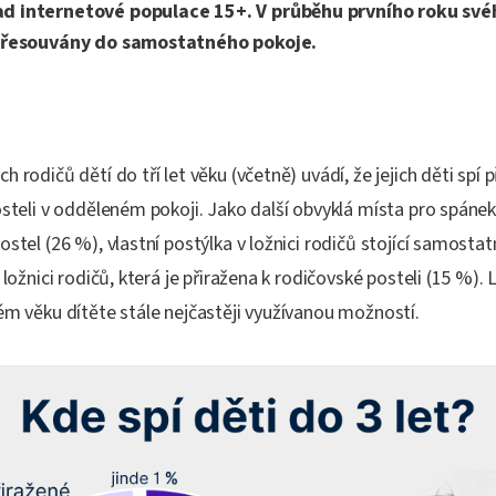
d internetové populace 15+. V průběhu prvního roku svéh
 přesouvány do samostatného pokoje.
h rodičů dětí do tří let věku (včetně) uvádí, že jejich děti spí
osteli v odděleném pokoji. Jako další obvyklá místa pro spánek 
ostel (26 %), vlastní postýlka v ložnici rodičů stojící samosta
 ložnici rodičů, která je přiražena k rodičovské posteli (15 %). 
ém věku dítěte stále nejčastěji využívanou možností.