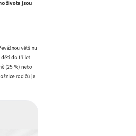
o života jsou
 převážnou většinu
dětí do tří let
tně (25 %) nebo
Ložnice rodičů je