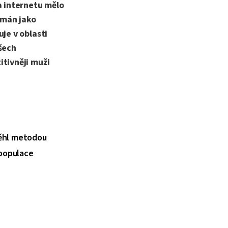
a internetu mělo
ímán jako
je v oblasti
šech
itivněji muži
běhl metodou
 populace