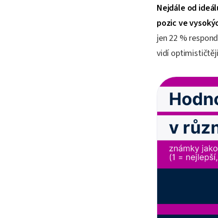
Nejdále od ideál
pozic ve vysoký
jen 22 % respond
vidí optimističtě