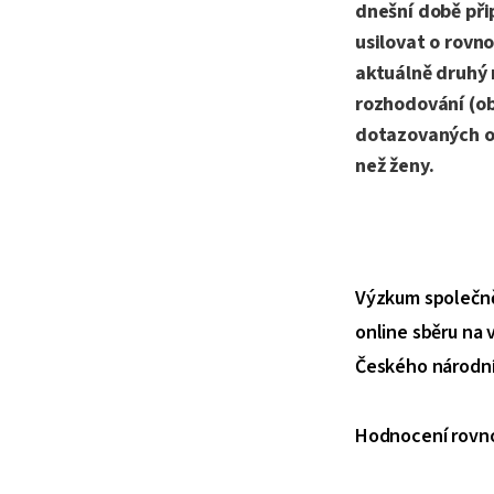
dnešní době při
usilovat o rovno
aktuálně druhý 
rozhodování (ob
dotazovaných ob
než ženy.
Výzkum společně
online sběru na
Českého národníh
Hodnocení rovno