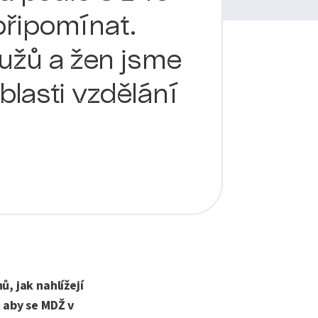
řipomínat.
užů a žen jsme
oblasti vzdělání
, jak nahlížejí
, aby se MDŽ v