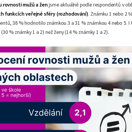
u rovnosti mužů a žen
jsme aktuálně podle respondentů v obl
ch funkcích veřejné sféry (rozhodování)
. Známku 1 nebo 2 té
entů, 38 % hodnotilo známkou 3 a 31 % známkou 4 nebo 5. I 
ji (30 % známky 1 a 2) než ženy (14 % známky 1 a 2).