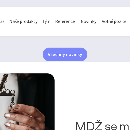
nás
Naše produkty
Tým
Reference
Novinky
Volné pozice
Všechny novinky
MDŽ se má