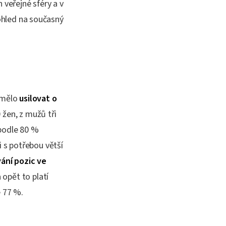
 veřejné sféry a v
pohled na současný
ů mělo
usilovat o
0 žen, z mužů tři
 podle 80 %
 s potřebou větší
ání pozic ve
 opět to platí
e 77 %.