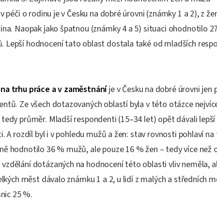
v péči o rodinu je v Česku na dobré úrovni (známky 1 a 2), z žen
ina. Naopak jako špatnou (známky 4 a 5) situaci ohodnotilo 27
 Lepší hodnocení tato oblast dostala také od mladších resp
na trhu práce a v zaměstnání
je v Česku na dobré úrovni jen
ntů. Ze všech dotazovaných oblastí byla v této otázce nejví
tedy průměr. Mladší respondenti (15–34 let) opět dávali lepš
. A rozdíl byl i v pohledu mužů a žen: stav rovnosti pohlaví na 
ně hodnotilo 36 % mužů, ale pouze 16 % žen – tedy více než 
vzdělání dotázaných na hodnocení této oblasti vliv neměla, al
velkých měst dávalo známku 1 a 2, u lidí z malých a středních 
snic 25 %.