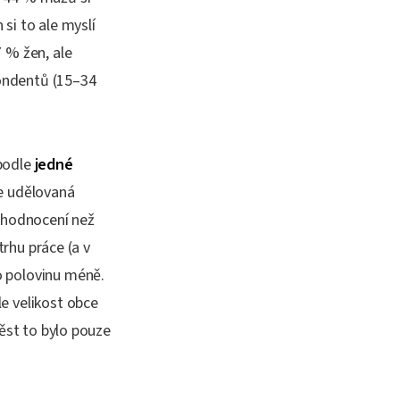
 si to ale myslí
 % žen, ale
ondentů (15–34
 podle
jedné
ce udělovaná
í hodnocení než
trhu práce (a v
o polovinu méně.
e velikost obce
měst to bylo pouze