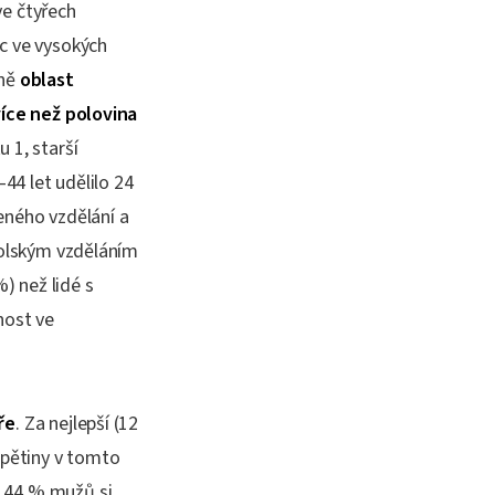
ve čtyřech
ic ve vysokých
ně
oblast
více než polovina
 1, starší
–44 let udělilo 24
eného vzdělání a
školským vzděláním
) než lidé s
nost ve
ře
. Za nejlepší (12
 pětiny v tomto
– 44 % mužů si