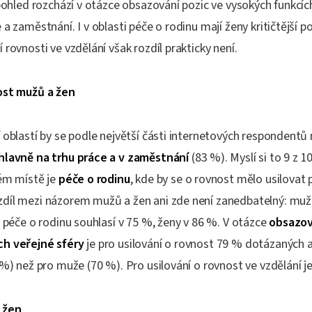
 pohled rozchází v otázce obsazování pozic ve vysokých funkcích
 a zaměstnání. I v oblasti péče o rodinu mají ženy kritičtější 
 rovnosti ve vzdělání však rozdíl prakticky není.
ost mužů a žen
 oblastí by se podle největší části internetových respondent
hlavně na trhu práce a v zaměstnání
(83 %). Myslí si to 9 z 1
hém místě je
péče o rodinu
, kde by se o rovnost mělo usilovat
díl mezi názorem mužů a žen ani zde není zanedbatelný: muži
i péče o rodinu souhlasí v 75 %, ženy v 86 %. V otázce
obsazov
ch veřejné sféry
je pro usilování o rovnost 79 % dotázaných a
 %) než pro muže (70 %). Pro usilování o rovnost ve vzdělání j
 žen