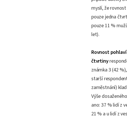
myslí, že rovnost 
pouze jedna čtvrt
pouze 11 % mužů.
let).
Rovnost pohlaví 
čtvrtiny
responde
známka 3 (42 %), 
starší respondenti
zaměstnání) klad
Výše dosaženého 
ano: 37 % lidí z 
21 % a u lidí z ve