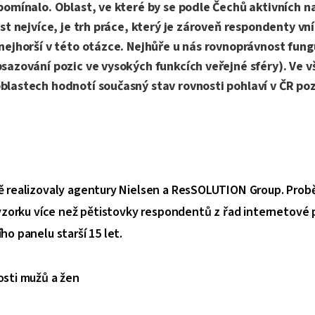
pomínalo. Oblast, ve které by se podle Čechů aktivních n
st nejvíce, je trh práce, který je zároveň respondenty vn
nejhorší v této otázce. Nejhůře u nás rovnoprávnost fungu
sazování pozic ve vysokých funkcích veřejné sféry). Ve v
lastech hodnotí současný stav rovnosti pohlaví v ČR poz
 realizovaly agentury Nielsen a ResSOLUTION Group. Pro
 vzorku více než pětistovky respondentů z řad internetové
o panelu starší 15 let.
sti mužů a žen