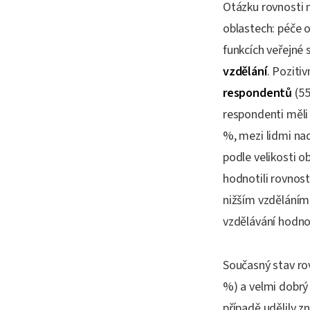
Otázku rovnosti m
oblastech: péče o
funkcích veřejné 
vzdělání
. Poziti
respondentů
(55
respondenti měli 
%, mezi lidmi nad
podle velikosti o
hodnotili rovnos
nižším vzděláním 
vzdělávání hodnoti
Současný stav ro
%) a velmi dobrý 
případě udělily 