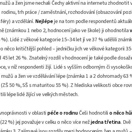
užů a žen jsme nechali Čechy aktivní na internetu zhodnotit 
 rodinu, trh práce / zaměstnání, rozhodování (obsazování poz
sféry) a vzdělání.
Nejlépe
je na tom podle respondentů aktuál
vně (známkou 1 nebo 2, hodnocení jako ve škole) ji ohodnotila
 %). Lidé z věkové kategorie 15–34 let jí ve 37 % udělili známku
o něco kritičtější pohled – jedničku jich ve věkové kategorii 35
 45 let 26 %. Znatelný rozdíl v hodnocení je také podle dosaž
bce, v níž respondenti žijí. Lidé s vyšším odborným či vysoko
t mužů a žen ve vzdělávání lépe (známka 1 a 2 dohromady 63 %
(ZŠ 50 %, SŠ s maturitou 55 %). Z hlediska velikosti obce rov
li lépe lidé žijící ve velkých městech.
vnoprávnosti v oblasti
péče o rodinu
Češi hodnotili
o něco hů
(22 %) jej považuje v celku o něco více než
jedna třetina
. Dvě
známku 3. Zajímavé jsou rozdíly mezi hodnocením žen a mužů 